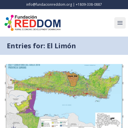
info@fundacionreddom.org
|
+1809-338-0887
Open
Entries for: El Limón